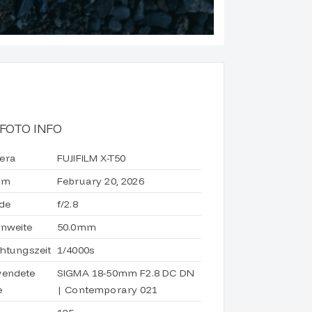
FOTO INFO
era
FUJIFILM X-T50
um
February 20, 2026
de
f/2.8
nweite
50.0mm
chtungszeit
1/4000s
wendete
SIGMA 18-50mm F2.8 DC DN
e
| Contemporary 021