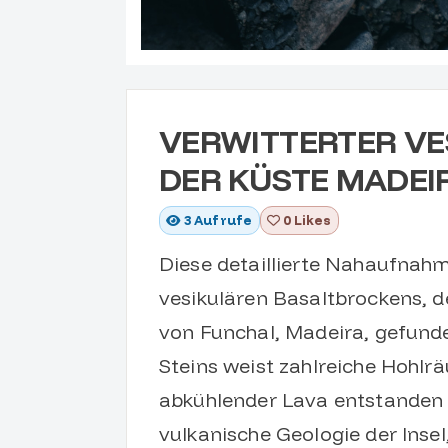
VERWITTERTER VE
DER KÜSTE MADEI
3
Aufrufe
0 Likes
Diese detaillierte Nahaufnahm
vesikulären Basaltbrockens, d
von Funchal, Madeira, gefunde
Steins weist zahlreiche Hohlr
abkühlender Lava entstanden s
vulkanische Geologie der Ins