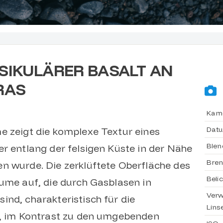
SIKULÄRER BASALT AN
RAS
Kam
Dat
e zeigt die komplexe Textur eines
Blen
er entlang der felsigen Küste in der Nähe
Bren
n wurde. Die zerklüftete Oberfläche des
Beli
äume auf, die durch Gasblasen in
Ver
ind, charakteristisch für die
Lins
el, im Kontrast zu den umgebenden