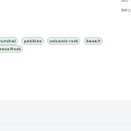
ISO
Blitz
Funchal
pebbles
volcanic rock
basalt
eous Rock