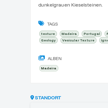
dunkelgrauen Kieselsteinen.
TAGS
texture
Madeira
Portugal
Geology
Vesicular Texture
Ign
ALBEN
Madeira
STANDORT