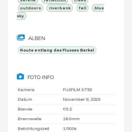
outdoors
riverbank
fall
blue
sky
ALBEN
Route entlang des Flusses Berkel
FOTO INFO
Kamera
FUJIFILM X-T50
Datum
November 9, 2025
Blende
f/3.2
Brennweite
18.0mm
Belichtungszeit
1/500s