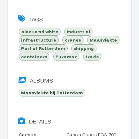
TAGS
black and white
industrial
infrastructure
cranes
Maasvlakte
Port of Rotterdam
shipping
containers
Euromax
trade
ALBUMS
Maasvlakte bij Rotterdam
DETAILS
Camera
Canon Canon EOS 70D