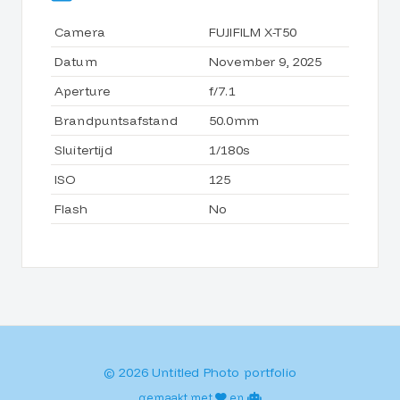
Camera
FUJIFILM X-T50
Datum
November 9, 2025
Aperture
f/7.1
Brandpuntsafstand
50.0mm
Sluitertijd
1/180s
ISO
125
Flash
No
© 2026 Untitled Photo portfolio
gemaakt met
en