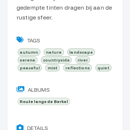
gedempte tinten dragen bij aan de
rustige sfeer.
TAGS
autumn
nature
landscape
serene
countryside
river
peaceful
mist
reflections
quiet
ALBUMS
Route langs de Berkel
DETAILS