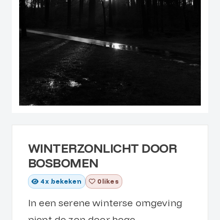
WINTERZONLICHT DOOR
BOSBOMEN
4
x bekeken
0 likes
In een serene winterse omgeving
piept de zon door hoge