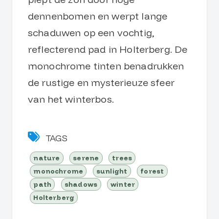
dennenbomen en werpt lange
schaduwen op een vochtig,
reflecterend pad in Holterberg. De
monochrome tinten benadrukken
de rustige en mysterieuze sfeer
van het winterbos.
TAGS
nature
serene
trees
monochrome
sunlight
forest
path
shadows
winter
Holterberg