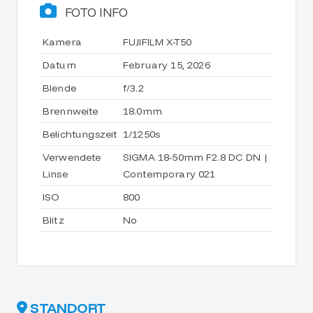
FOTO INFO
Kamera
FUJIFILM X-T50
Datum
February 15, 2026
Blende
f/3.2
Brennweite
18.0mm
Belichtungszeit
1/1250s
Verwendete
SIGMA 18-50mm F2.8 DC DN |
Linse
Contemporary 021
ISO
800
Blitz
No
STANDORT