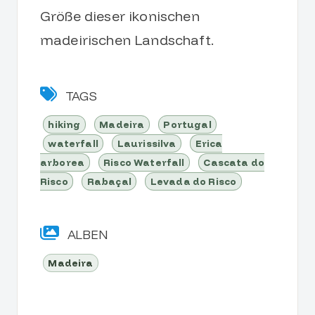
Größe dieser ikonischen
madeirischen Landschaft.
TAGS
hiking
Madeira
Portugal
waterfall
Laurissilva
Erica
arborea
Risco Waterfall
Cascata do
Risco
Rabaçal
Levada do Risco
ALBEN
Madeira