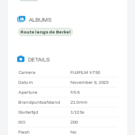
ALBUMS
Route langs de Berkel
DETAILS
Camera
FUJIFILM X-T50
Datum
November 9, 2025
Aperture
f/5.6
Brandpuntsafstand
21.0mm
Sluitertijd
1/125s
ISO
200
Flash
No