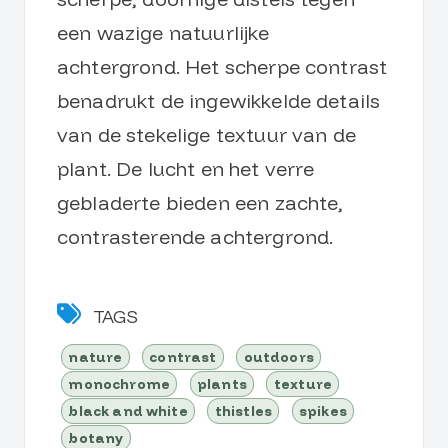
een wazige natuurlijke
achtergrond. Het scherpe contrast
benadrukt de ingewikkelde details
van de stekelige textuur van de
plant. De lucht en het verre
gebladerte bieden een zachte,
contrasterende achtergrond.
TAGS
nature
contrast
outdoors
monochrome
plants
texture
black and white
thistles
spikes
botany