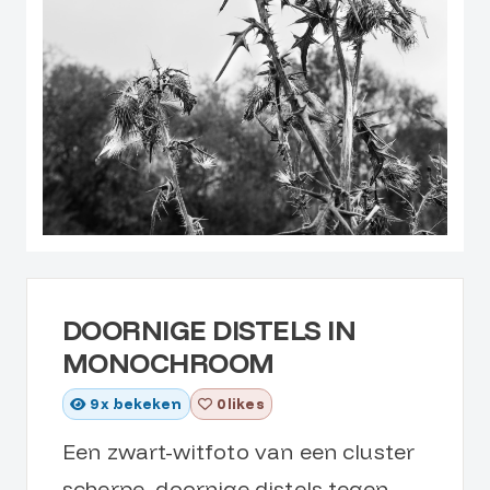
DOORNIGE DISTELS IN
MONOCHROOM
9
x bekeken
0 likes
Een zwart-witfoto van een cluster
scherpe, doornige distels tegen